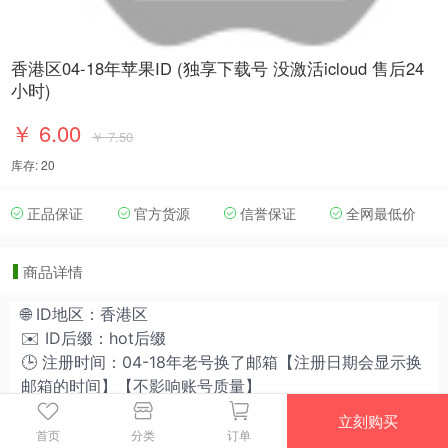
香港区04-18年苹果ID (独享下载号 没激活icloud 售后24
小时)
￥ 6.00
￥ 7.50
库存: 20
正品保证
官方货源
信誉保证
全网最低价
商品详情
🌐
ID地区：香港区
✉️ ID后缀：hot后缀
🕒 注册时间：04-18年老号换了邮箱【注册日期会显示换
邮箱的时间】【不影响账号质量】
🆕
ID
状态：
可下载可订阅【做项目请少量购买测试】
立刻购买
☁️
iCloud：
未激活（可自行激活）
首页
分类
订单